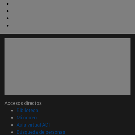
Accesos directos
(abre en nueva ventana)
Biblioteca
(abre en nueva ventana)
Mi correo
(abre en nueva ventana)
Aula virtual ADI
(abre en nueva ventana)
Búsqueda de personas