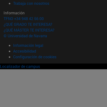
(abre en nueva ventana)
Trabaja con nosotros
Información
TFNO +34 948 42 56 00
¿QUÉ GRADO TE INTERESA?
¿QUÉ MÁSTER TE INTERESA?
© Universidad de Navarra
Información legal
Accesibilidad
Configuración de cookies
Localizador de campus