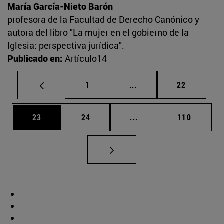
María García-Nieto Barón
profesora de la Facultad de Derecho Canónico y
autora del libro "La mujer en el gobierno de la
Iglesia: perspectiva jurídica".
Publicado en:
Artículo14
Página
Páginas intermedias Us
Página
1
...
22
Página
Página
Páginas intermedias U
Página
23
24
...
110