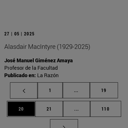
27 | 05 | 2025
Alasdair MacIntyre (1929-2025)
José Manuel Giménez Amaya
Profesor de la Facultad
Publicado en:
La Razón
Página
Páginas intermedias Us
Página
1
...
19
Página
Página
Páginas intermedias U
Página
20
21
...
110