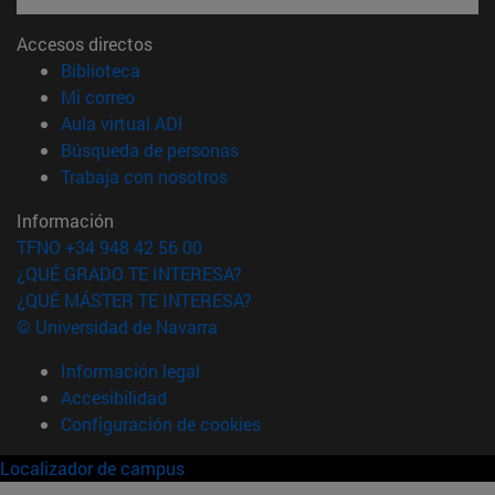
Accesos directos
(abre en nueva ventana)
Biblioteca
(abre en nueva ventana)
Mi correo
(abre en nueva ventana)
Aula virtual ADI
(abre en nueva ventana)
Búsqueda de personas
(abre en nueva ventana)
Trabaja con nosotros
Información
TFNO +34 948 42 56 00
¿QUÉ GRADO TE INTERESA?
¿QUÉ MÁSTER TE INTERESA?
© Universidad de Navarra
Información legal
Accesibilidad
Configuración de cookies
Localizador de campus