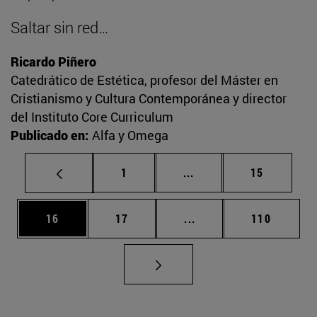
Saltar sin red…
Ricardo Piñero
Catedrático de Estética, profesor del Máster en
Cristianismo y Cultura Contemporánea y director
del Instituto Core Curriculum
Publicado en:
Alfa y Omega
Página
Páginas intermedias Us
Página
1
...
15
Página
Página
Páginas intermedias U
Página
16
17
...
110