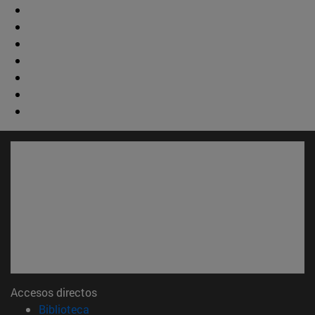
Accesos directos
(abre en nueva ventana)
Biblioteca