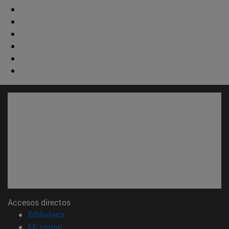
Accesos directos
(abre en nueva ventana)
Biblioteca
(abre en nueva ventana)
Mi correo