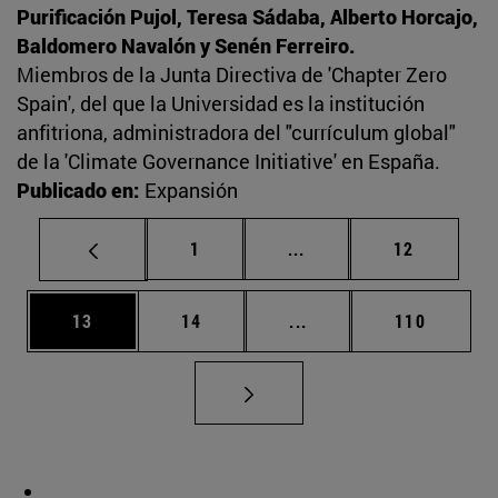
Purificación Pujol, Teresa Sádaba, Alberto Horcajo,
Baldomero Navalón y Senén Ferreiro.
Miembros de la Junta Directiva de 'Chapter Zero
Spain', del que la Universidad es la institución
anfitriona, administradora del "currículum global"
de la 'Climate Governance Initiative' en España.
Publicado en:
Expansión
Página
Páginas intermedias Us
Página
1
...
12
Página
Página
Páginas intermedias U
Página
13
14
...
110