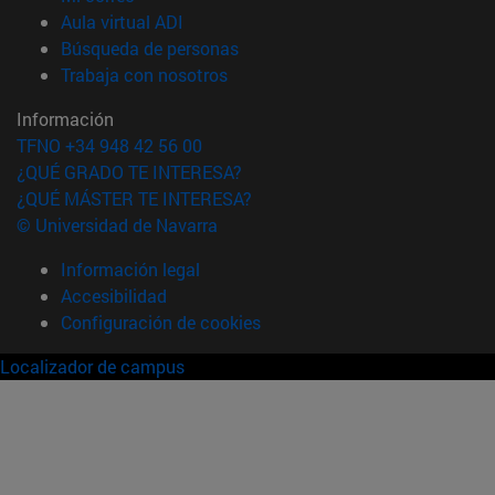
(abre en nueva ventana)
Aula virtual ADI
(abre en nueva ventana)
Búsqueda de personas
(abre en nueva ventana)
Trabaja con nosotros
Información
TFNO +34 948 42 56 00
¿QUÉ GRADO TE INTERESA?
¿QUÉ MÁSTER TE INTERESA?
© Universidad de Navarra
Información legal
Accesibilidad
Configuración de cookies
Localizador de campus