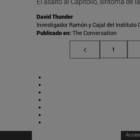
El asalto al Capitolio, síntoma de 
David Thunder
Investigador Ramón y Cajal del Instituto 
Publicado en:
The Conversation
Página
1
Acces