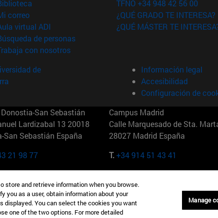
(abre en nueva ventana)
Biblioteca
TFNO +34 948 42 56 00
(abre en nueva ventana)
Mi correo
¿QUÉ GRADO TE INTERESA?
(abre en nueva ventana)
Aula virtual ADI
¿QUÉ MÁSTER TE INTERESA
(abre en nueva ventana)
Búsqueda de personas
(abre en nueva ventana)
Trabaja con nosotros
versidad de
Información legal
rra
Accesibilidad
Configuración de coo
Donostia-San Sebastián
Campus Madrid
anuel Lardizabal 13 20018
Calle Marquesado de Sta. Marta
a-San Sebastián España
28027 Madrid España
43 21 98 77
T.
+34 914 51 43 41
Nueva York (IESE)
Campus Munich (IESE)
to store and retrieve information when you browse.
7th St 10019-2201 Nueva York
Maria-Theresia-Straße 15 8167
fy you as a user, obtain information about your
Múnich Alemania
Manage c
is displayed. You can select the cookies you want
oose one of the two options. For more detailed
6 346 8850
T.
+49 89 24209790