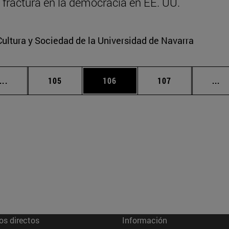
la fractura en la democracia en EE. UU.
Cultura y Sociedad de la Universidad de Navarra
Páginas intermedias Use TAB para desplazarse.
Página
Página
Página
Pá
...
105
106
107
...
os directos
Información