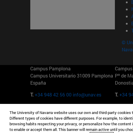
© Uni
Nava
Campus Pamplona
Campus 
Campus Universitario 31009 Pamplona
Pº de M
España
Donosti
T.
+34 948 42 56 00
info@unav.es
T.
+34 9
Campus Madrid (IESE)
Campus 
The University of Navarra website uses our own and third-party cookies 
Camino del Cerro Águila 3 28023
165 W 5
Different types of cookies have different purposes. For example, to identi
Madrid España
EE.UU
browsing habits respecting your privacy, or personalize how the content 
to enable or accept them all. This banner will remain active until you ch
T.
+34 912 11 30 00
T.
+1 64