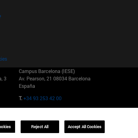
?
kies
Campus Barcelona (IESE)
, 3
Av. Pearson, 21 08034 Barcelona
España
T.
+34 93 253 42 00
Campus Sao Paulo (IESE)
5
Rua Martiniano de Carvalho, 573
01321001 Bela Vista Brasil
ookies
Reject All
Accept All Cookies
T.
+55 11 3177-8300