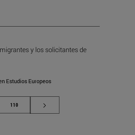
migrantes y los solicitantes de
 en Estudios Europeos
as intermedias Use TAB para desplazarse.
Página
110