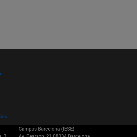
?
kies
Campus Barcelona (IESE)
, 3
Av. Pearson, 21 08034 Barcelona