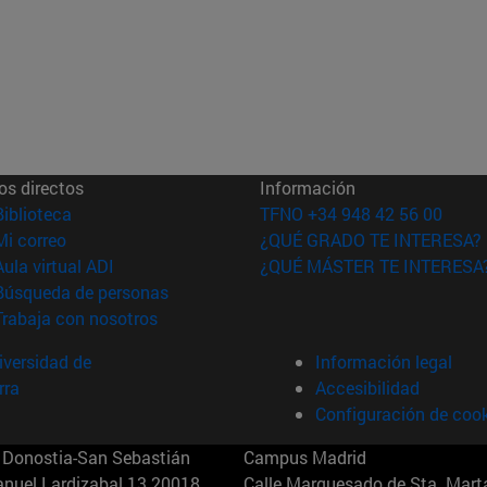
os directos
Información
(abre en nueva ventana)
Biblioteca
TFNO +34 948 42 56 00
(abre en nueva ventana)
Mi correo
¿QUÉ GRADO TE INTERESA?
(abre en nueva ventana)
Aula virtual ADI
¿QUÉ MÁSTER TE INTERESA
(abre en nueva ventana)
Búsqueda de personas
(abre en nueva ventana)
Trabaja con nosotros
versidad de
Información legal
rra
Accesibilidad
Configuración de coo
Donostia-San Sebastián
Campus Madrid
anuel Lardizabal 13 20018
Calle Marquesado de Sta. Marta