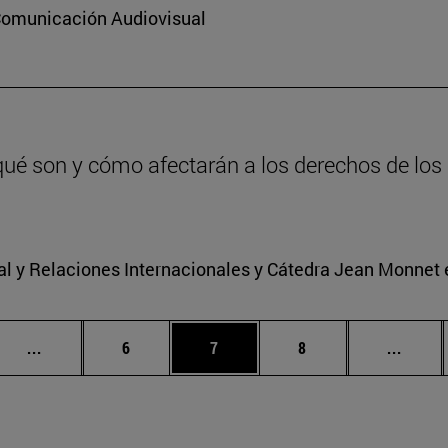
 Comunicación Audiovisual
qué son y cómo afectarán a los derechos de los 
nal y Relaciones Internacionales y Cátedra Jean Monnet
Páginas intermedias Use TAB para desplazarse.
Página
Página
Página
Págin
...
6
7
8
...