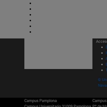
Acces
© Uni
Nava
Campus Pamplona
Campus 
Campus Universitario 31009 Pamplona
Pº de M