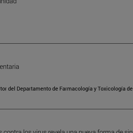
unidad
entaria
ctor del Departamento de Farmacología y Toxicología de
s contra los virus revela una nueva forma de si