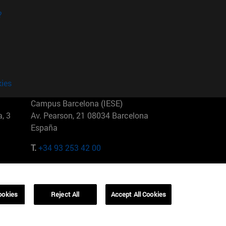
?
kies
Campus Barcelona (IESE)
, 3
Av. Pearson, 21 08034 Barcelona
España
T.
+34 93 253 42 00
Campus Sao Paulo (IESE)
5
Rua Martiniano de Carvalho, 573
01321001 Bela Vista Brasil
ookies
Reject All
Accept All Cookies
T.
+55 11 3177-8300