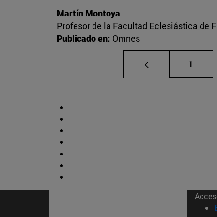
Martín Montoya
Profesor de la Facultad Eclesiástica de F
Publicado en:
Omnes
Página
1
Acces