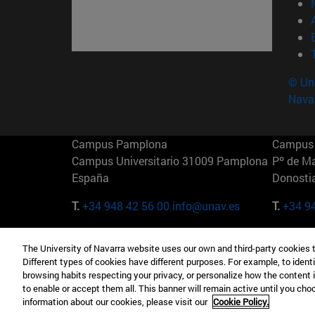
© Uni
Nava
Campus Pamplona
Campus 
Campus Universitario 31009 Pamplona
Pº de M
España
Donosti
T.
+34 948 42 56 00
info@unav.es
T.
+34 9
Campus Madrid (IESE)
Campus 
The University of Navarra website uses our own and third-party cookies 
Camino del Cerro Águila 3 28023
165 W 5
Different types of cookies have different purposes. For example, to identi
Madrid España
EE.UU
browsing habits respecting your privacy, or personalize how the content 
to enable or accept them all. This banner will remain active until you ch
T.
+34 912 11 30 00
T.
+1 64
information about our cookies, please visit our
Cookie Policy.