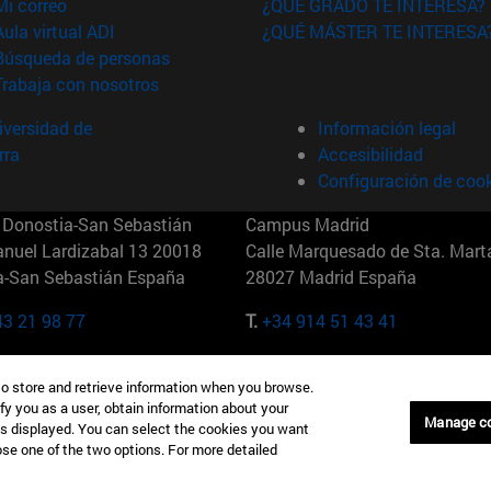
(abre en nueva ventana)
Mi correo
¿QUÉ GRADO TE INTERESA?
(abre en nueva ventana)
Aula virtual ADI
¿QUÉ MÁSTER TE INTERESA
(abre en nueva ventana)
Búsqueda de personas
(abre en nueva ventana)
Trabaja con nosotros
versidad de
Información legal
rra
Accesibilidad
Configuración de coo
Donostia-San Sebastián
Campus Madrid
anuel Lardizabal 13 20018
Calle Marquesado de Sta. Marta
a-San Sebastián España
28027 Madrid España
43 21 98 77
T.
+34 914 51 43 41
Nueva York (IESE)
Campus Munich (IESE)
to store and retrieve information when you browse.
7th St 10019-2201 Nueva York
Maria-Theresia-Straße 15 8167
fy you as a user, obtain information about your
Múnich Alemania
Manage c
is displayed. You can select the cookies you want
oose one of the two options. For more detailed
6 346 8850
T.
+49 89 24209790