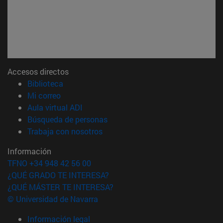
Accesos directos
(abre en nueva ventana)
Biblioteca
(abre en nueva ventana)
Mi correo
(abre en nueva ventana)
Aula virtual ADI
(abre en nueva ventana)
Búsqueda de personas
(abre en nueva ventana)
Trabaja con nosotros
Información
TFNO +34 948 42 56 00
¿QUÉ GRADO TE INTERESA?
¿QUÉ MÁSTER TE INTERESA?
© Universidad de Navarra
Información legal