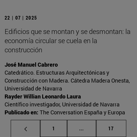
22 | 07 | 2025
Edificios que se montan y se desmontan: la
economía circular se cuela en la
construcción
José Manuel Cabrero
Catedrático. Estructuras Arquitectónicas y
Construcción con Madera. Cátedra Madera Onesta,
Universidad de Navarra
Rayder Willian Leonardo Laura
Científico investigador, Universidad de Navarra
Publicado en:
The Conversation España y Europa
Página
Páginas intermedias Us
Página
1
...
17