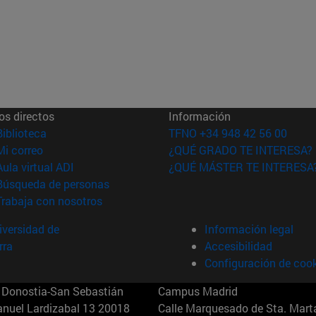
os directos
Información
(abre en nueva ventana)
Biblioteca
TFNO +34 948 42 56 00
(abre en nueva ventana)
Mi correo
¿QUÉ GRADO TE INTERESA?
(abre en nueva ventana)
Aula virtual ADI
¿QUÉ MÁSTER TE INTERESA
(abre en nueva ventana)
Búsqueda de personas
(abre en nueva ventana)
Trabaja con nosotros
versidad de
Información legal
rra
Accesibilidad
Configuración de coo
Donostia-San Sebastián
Campus Madrid
anuel Lardizabal 13 20018
Calle Marquesado de Sta. Marta