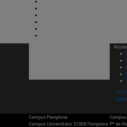
Acces
© Uni
Nava
Campus Pamplona
Campus 
Campus Universitario 31009 Pamplona
Pº de M