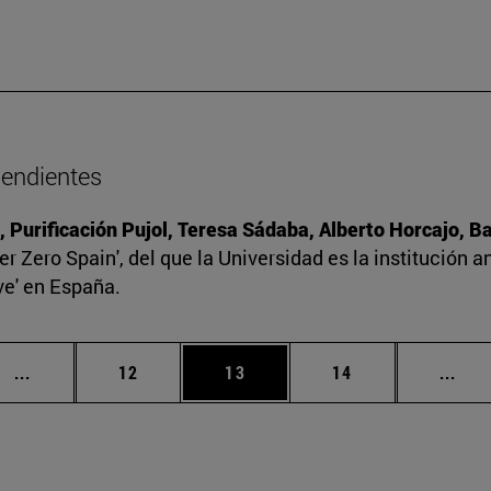
pendientes
, Purificación Pujol, Teresa Sádaba, Alberto Horcajo, 
r Zero Spain', del que la Universidad es la institución a
ve' en España.
Páginas intermedias Use TAB para desplazarse.
Página
Página
Página
Pági
...
12
13
14
...