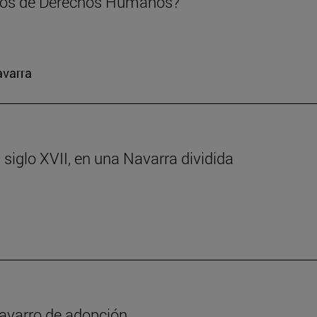
mos de Derechos Humanos?
avarra
 siglo XVII, en una Navarra dividida
y navarro de adopción