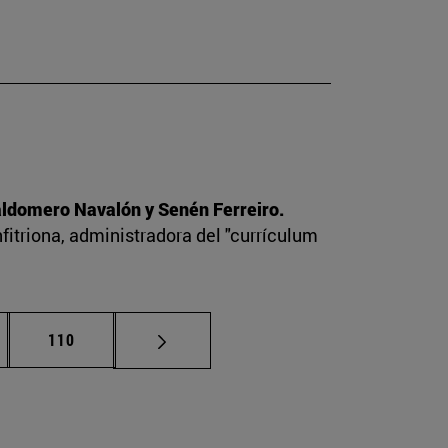
Baldomero Navalón y Senén Ferreiro.
nfitriona, administradora del "currículum
nas intermedias Use TAB para desplazarse.
Página
110