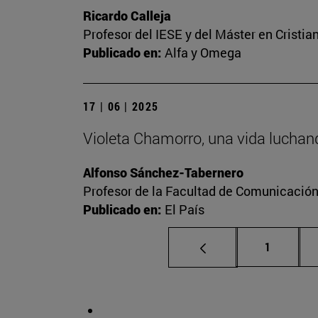
Ricardo Calleja
Profesor del IESE y del Máster en Crist
Publicado en:
Alfa y Omega
17 | 06 | 2025
Violeta Chamorro, una vida luchand
Alfonso Sánchez-Tabernero
Profesor de la Facultad de Comunicació
Publicado en:
El País
Página
1