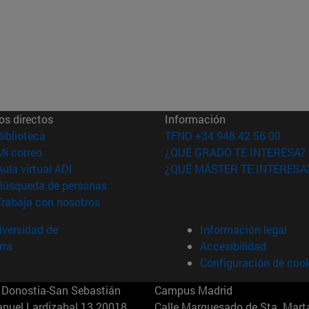
os directos
Información
(abre en nueva ventana)
Biblioteca
TFNO +34 948 42 56 00
(abre en nueva ventana)
Mi correo
¿QUÉ GRADO TE INTERESA?
(abre en nueva ventana)
Aula virtual ADI
¿QUÉ MÁSTER TE INTERESA
(abre en nueva ventana)
Búsqueda de personas
(abre en nueva ventana)
Trabaja con nosotros
versidad de
Información legal
rra
Accesibilidad
Configuración de coo
Donostia-San Sebastián
Campus Madrid
anuel Lardizabal 13 20018
Calle Marquesado de Sta. Marta