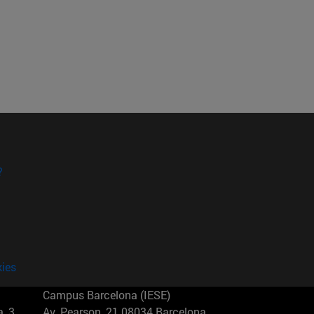
?
kies
Campus Barcelona (IESE)
, 3
Av. Pearson, 21 08034 Barcelona