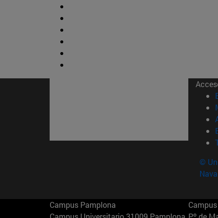
Acces
© Uni
Nava
Campus Pamplona
Campus 
Campus Universitario 31009 Pamplona
Pº de M