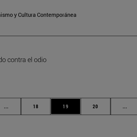
ianismo y Cultura Contemporánea
o contra el odio
n
Páginas intermedias Use TAB para desplazarse.
Página
Página
Página
Pági
...
18
19
20
...