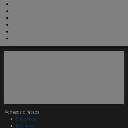
Accesos directos
(abre en nueva ventana)
Biblioteca
(abre en nueva ventana)
Mi correo