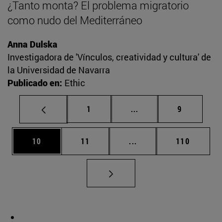
¿Tanto monta? El problema migratorio
como nudo del Mediterráneo
Anna Dulska
Investigadora de 'Vínculos, creatividad y cultura' de
la Universidad de Navarra
Publicado en:
Ethic
Página
Páginas intermedias U
Página
1
...
9
Página
Página
Páginas intermedias U
Página
10
11
...
110