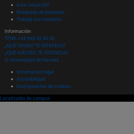
(abre en nueva ventana)
Aula virtual ADI
(abre en nueva ventana)
Búsqueda de personas
(abre en nueva ventana)
Trabaja con nosotros
Información
TFNO +34 948 42 56 00
¿QUÉ GRADO TE INTERESA?
¿QUÉ MÁSTER TE INTERESA?
© Universidad de Navarra
Información legal
Accesibilidad
Configuración de cookies
Localizador de campus