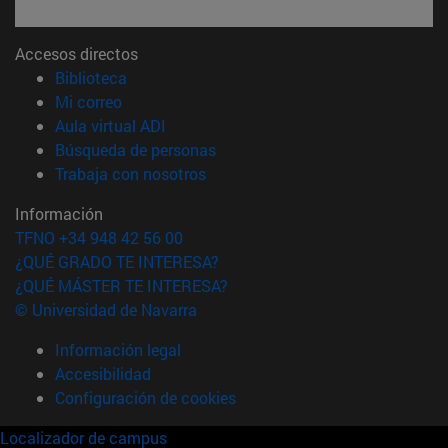
Accesos directos
(abre en nueva ventana)
Biblioteca
(abre en nueva ventana)
Mi correo
(abre en nueva ventana)
Aula virtual ADI
(abre en nueva ventana)
Búsqueda de personas
(abre en nueva ventana)
Trabaja con nosotros
Información
TFNO +34 948 42 56 00
¿QUÉ GRADO TE INTERESA?
¿QUÉ MÁSTER TE INTERESA?
© Universidad de Navarra
Información legal
Accesibilidad
Configuración de cookies
Localizador de campus