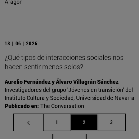
Aragón
18 | 06 | 2026
¿Qué tipos de interacciones sociales nos
hacen sentir menos solos?
Aurelio Fernández y Álvaro Villagrán Sánchez
Investigadores del grupo 'Jóvenes en transición' del
Instituto Cultura y Sociedad, Universidad de Navarra
Publicado en:
The Conversation
Página
Página
Página
1
2
3