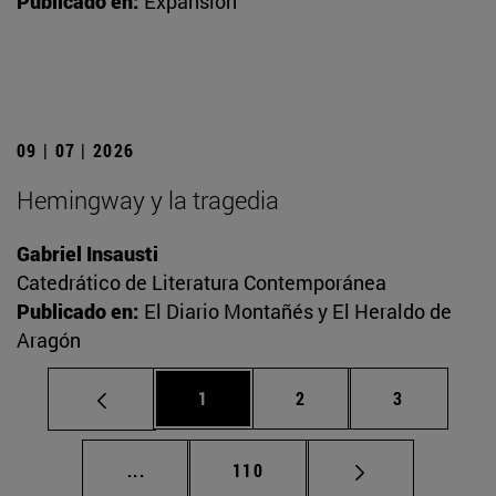
Publicado en:
Expansión
09 | 07 | 2026
Hemingway y la tragedia
Gabriel Insausti
Catedrático de Literatura Contemporánea
Publicado en:
El Diario Montañés y El Heraldo de
Aragón
Página
Página
Página
1
2
3
Páginas intermedias Use TAB para desplaz
Página
...
110