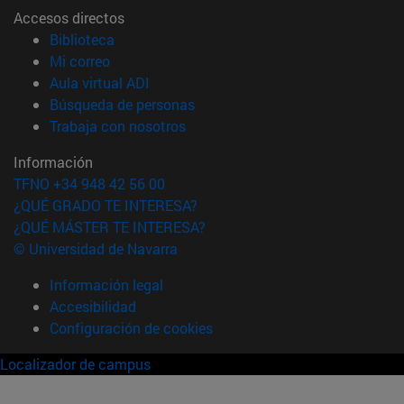
Accesos directos
(abre en nueva ventana)
Biblioteca
(abre en nueva ventana)
Mi correo
(abre en nueva ventana)
Aula virtual ADI
(abre en nueva ventana)
Búsqueda de personas
(abre en nueva ventana)
Trabaja con nosotros
Información
TFNO +34 948 42 56 00
¿QUÉ GRADO TE INTERESA?
¿QUÉ MÁSTER TE INTERESA?
© Universidad de Navarra
Información legal
Accesibilidad
Configuración de cookies
Localizador de campus