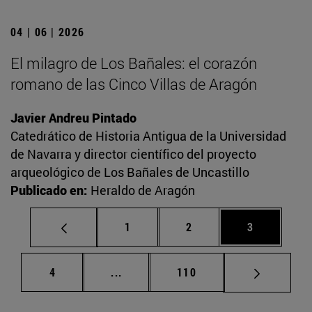
04 | 06 | 2026
El milagro de Los Bañales: el corazón
romano de las Cinco Villas de Aragón
Javier Andreu Pintado
Catedrático de Historia Antigua de la Universidad
de Navarra y director científico del proyecto
arqueológico de Los Bañales de Uncastillo
Publicado en:
Heraldo de Aragón
Página
Página
Página
1
2
3
Página
Páginas intermedias Use TAB para d
Página
4
...
110