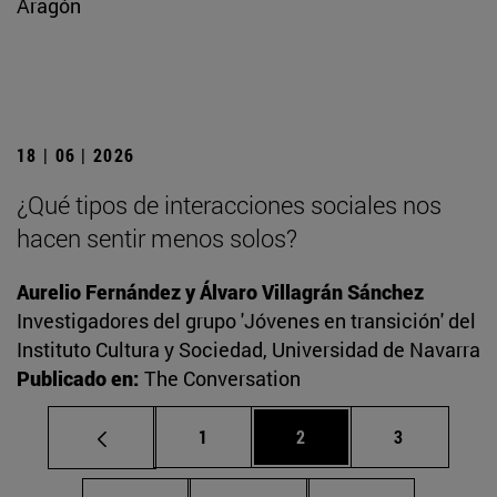
Aragón
18 | 06 | 2026
¿Qué tipos de interacciones sociales nos
hacen sentir menos solos?
Aurelio Fernández y Álvaro Villagrán Sánchez
Investigadores del grupo 'Jóvenes en transición' del
Instituto Cultura y Sociedad, Universidad de Navarra
Publicado en:
The Conversation
Página
Página
Página
1
2
3