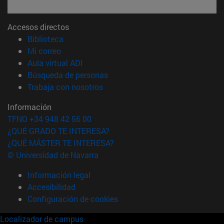
Accesos directos
(abre en nueva ventana)
Biblioteca
(abre en nueva ventana)
Mi correo
(abre en nueva ventana)
Aula virtual ADI
(abre en nueva ventana)
Búsqueda de personas
(abre en nueva ventana)
Trabaja con nosotros
Información
TFNO +34 948 42 56 00
¿QUÉ GRADO TE INTERESA?
¿QUÉ MÁSTER TE INTERESA?
© Universidad de Navarra
Información legal
Accesibilidad
Configuración de cookies
Localizador de campus