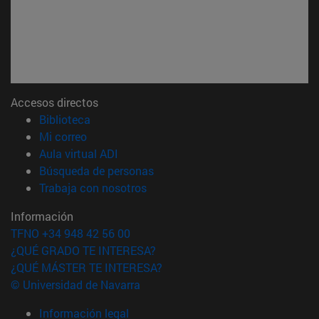
Accesos directos
(abre en nueva ventana)
Biblioteca
(abre en nueva ventana)
Mi correo
(abre en nueva ventana)
Aula virtual ADI
(abre en nueva ventana)
Búsqueda de personas
(abre en nueva ventana)
Trabaja con nosotros
Información
TFNO +34 948 42 56 00
¿QUÉ GRADO TE INTERESA?
¿QUÉ MÁSTER TE INTERESA?
© Universidad de Navarra
Información legal