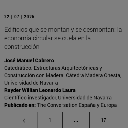
22 | 07 | 2025
Edificios que se montan y se desmontan: la
economía circular se cuela en la
construcción
José Manuel Cabrero
Catedrático. Estructuras Arquitectónicas y
Construcción con Madera. Cátedra Madera Onesta,
Universidad de Navarra
Rayder Willian Leonardo Laura
Científico investigador, Universidad de Navarra
Publicado en:
The Conversation España y Europa
Página
Páginas intermedias Us
Página
1
...
17