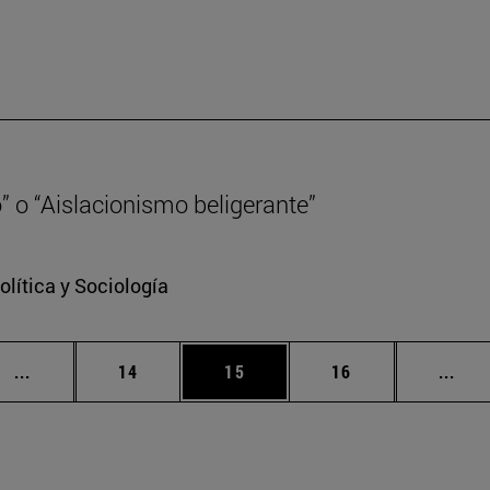
” o “Aislacionismo beligerante”
lítica y Sociología
Páginas intermedias Use TAB para desplazarse.
Página
Página
Página
Pági
...
14
15
16
...