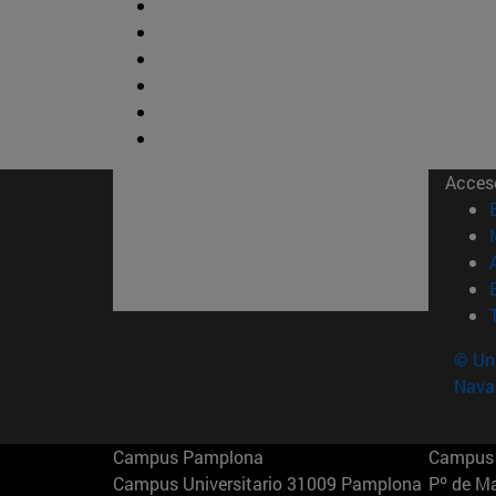
Acces
© Uni
Nava
Campus Pamplona
Campus 
Campus Universitario 31009 Pamplona
Pº de M