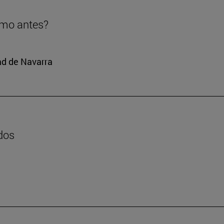
omo antes?
ad de Navarra
dos