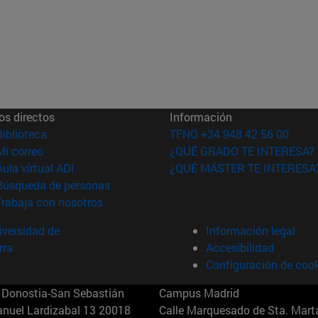
os directos
Información
(abre en nueva ventana)
Biblioteca
TFNO +34 948 42 56 00
(abre en nueva ventana)
Mi correo
¿QUÉ GRADO TE INTERESA?
(abre en nueva ventana)
Aula virtual ADI
¿QUÉ MÁSTER TE INTERESA
(abre en nueva ventana)
Búsqueda de personas
(abre en nueva ventana)
Trabaja con nosotros
versidad de
Información legal
rra
Accesibilidad
Configuración de coo
Donostia-San Sebastián
Campus Madrid
anuel Lardizabal 13 20018
Calle Marquesado de Sta. Marta