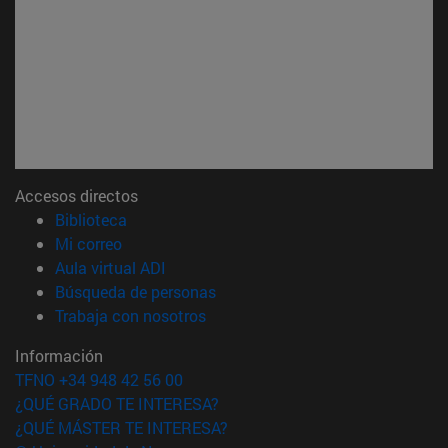
Accesos directos
(abre en nueva ventana)
Biblioteca
(abre en nueva ventana)
Mi correo
(abre en nueva ventana)
Aula virtual ADI
(abre en nueva ventana)
Búsqueda de personas
(abre en nueva ventana)
Trabaja con nosotros
Información
TFNO +34 948 42 56 00
¿QUÉ GRADO TE INTERESA?
¿QUÉ MÁSTER TE INTERESA?