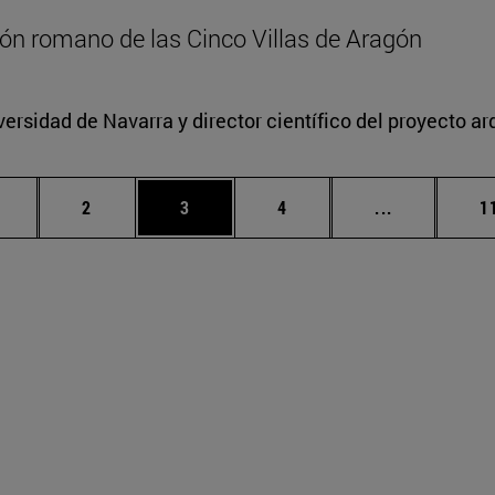
zón romano de las Cinco Villas de Aragón
versidad de Navarra y director científico del proyecto a
ágina
Página
Página
Página
Páginas int
P
2
3
4
...
1