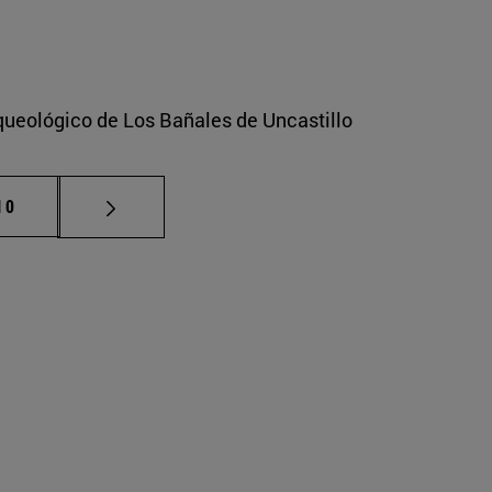
rqueológico de Los Bañales de Uncastillo
ermedias Use TAB para desplazarse.
ágina
10