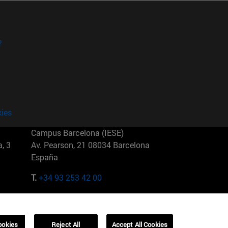
?
kies
Campus Barcelona (IESE)
, 3
Av. Pearson, 21 08034 Barcelona
España
T.
+34 93 253 42 00
Campus Sao Paulo (IESE)
5
Rua Martiniano de Carvalho, 573
01321001 Bela Vista Brasil
ookies
Reject All
Accept All Cookies