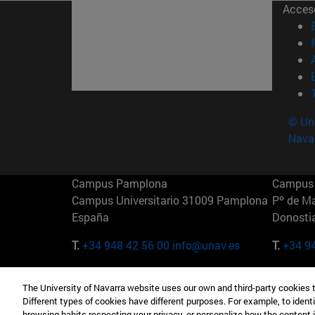
Acces
© Uni
Nava
Campus Pamplona
Campus 
Campus Universitario 31009 Pamplona
Pº de M
España
Donosti
T.
+34 948 42 56 00
info@unav.es
T.
+34 9
Campus Madrid (IESE)
Campus 
The University of Navarra website uses our own and third-party cookies 
Camino del Cerro Águila 3 28023
165 W 5
Different types of cookies have different purposes. For example, to identi
Madrid España
EE.UU
browsing habits respecting your privacy, or personalize how the content 