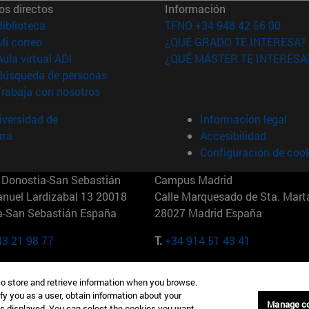
os directos
Información
(abre en nueva ventana)
Biblioteca
TFNO +34 948 42 56 00
(abre en nueva ventana)
Mi correo
¿QUÉ GRADO TE INTERESA?
(abre en nueva ventana)
Aula virtual ADI
¿QUÉ MÁSTER TE INTERESA
(abre en nueva ventana)
Búsqueda de personas
(abre en nueva ventana)
Trabaja con nosotros
versidad de
Información legal
rra
Accesibilidad
Configuración de coo
Donostia-San Sebastián
Campus Madrid
anuel Lardizabal 13 20018
Calle Marquesado de Sta. Marta
a-San Sebastián España
28027 Madrid España
43 21 98 77
T.
+34 914 51 43 41
Nueva York (IESE)
Campus Munich (IESE)
to store and retrieve information when you browse.
7th St 10019-2201 Nueva York
Maria-Theresia-Straße 15 8167
fy you as a user, obtain information about your
Múnich Alemania
Manage c
is displayed. You can select the cookies you want