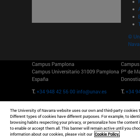
© Uni
Nava
Campus Pamplona
Campus 
Campus Universitario 31009 Pamplona
Pº de M
España
Donosti
T.
+34 948 42 56 00
info@unav.es
T.
+34 9
Campus Madrid (IESE)
Campus 
The University of Navarra website uses our own and third-party cookies 
Camino del Cerro Águila 3 28023
165 W 5
Different types of cookies have different purposes. For example, to identi
Madrid España
EE.UU
browsing habits respecting your privacy, or personalize how the content 
to enable or accept them all. This banner will remain active until you ch
T.
+34 912 11 30 00
T.
+1 64
information about our cookies, please visit our
Cookie Policy.