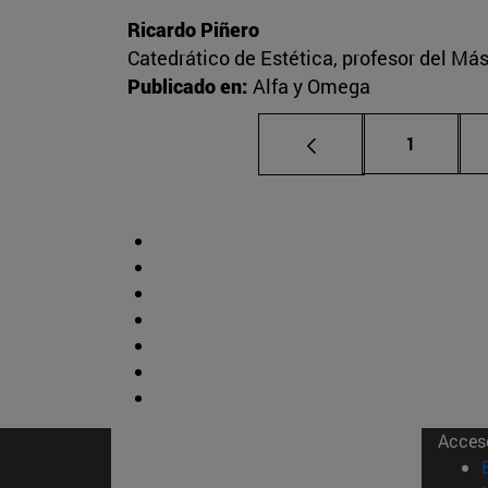
Ricardo Piñero
Catedrático de Estética, profesor del Más
Publicado en:
Alfa y Omega
Página
1
Acces