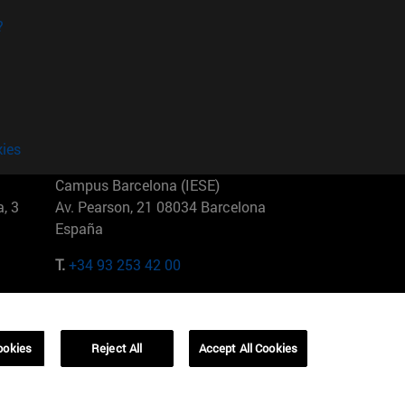
?
kies
Campus Barcelona (IESE)
, 3
Av. Pearson, 21 08034 Barcelona
España
T.
+34 93 253 42 00
Campus Sao Paulo (IESE)
5
Rua Martiniano de Carvalho, 573
01321001 Bela Vista Brasil
ookies
Reject All
Accept All Cookies
T.
+55 11 3177-8300