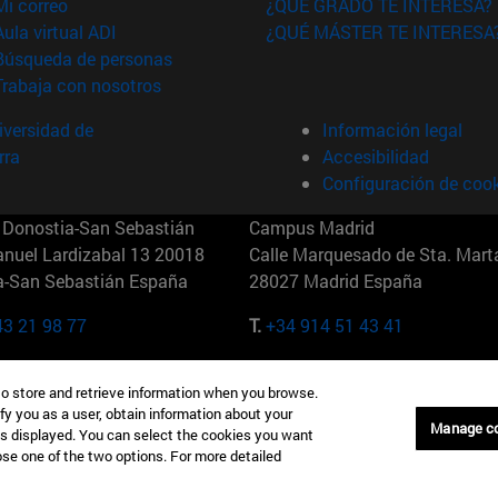
(abre en nueva ventana)
Mi correo
¿QUÉ GRADO TE INTERESA?
(abre en nueva ventana)
Aula virtual ADI
¿QUÉ MÁSTER TE INTERESA
(abre en nueva ventana)
Búsqueda de personas
(abre en nueva ventana)
Trabaja con nosotros
versidad de
Información legal
rra
Accesibilidad
Configuración de coo
Donostia-San Sebastián
Campus Madrid
anuel Lardizabal 13 20018
Calle Marquesado de Sta. Marta
a-San Sebastián España
28027 Madrid España
43 21 98 77
T.
+34 914 51 43 41
Nueva York (IESE)
Campus Munich (IESE)
to store and retrieve information when you browse.
7th St 10019-2201 Nueva York
Maria-Theresia-Straße 15 8167
fy you as a user, obtain information about your
Múnich Alemania
Manage c
is displayed. You can select the cookies you want
oose one of the two options. For more detailed
6 346 8850
T.
+49 89 24209790