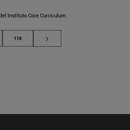
del Instituto Core Curriculum
nas intermedias Use TAB para desplazarse.
Página
110