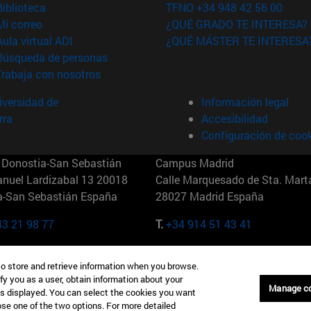
(abre en nueva ventana)
Biblioteca
TFNO +34 948 42 56 00
(abre en nueva ventana)
Mi correo
¿QUÉ GRADO TE INTERESA?
(abre en nueva ventana)
Aula virtual ADI
¿QUÉ MÁSTER TE INTERESA
(abre en nueva ventana)
Búsqueda de personas
(abre en nueva ventana)
Trabaja con nosotros
versidad de
Información legal
rra
Accesibilidad
Configuración de coo
Donostia-San Sebastián
Campus Madrid
anuel Lardizabal 13 20018
Calle Marquesado de Sta. Marta
a-San Sebastián España
28027 Madrid España
43 21 98 77
T.
+34 914 51 43 41
Nueva York (IESE)
Campus Munich (IESE)
to store and retrieve information when you browse.
7th St 10019-2201 Nueva York
Maria-Theresia-Straße 15 8167
fy you as a user, obtain information about your
Múnich Alemania
Manage c
is displayed. You can select the cookies you want
oose one of the two options. For more detailed