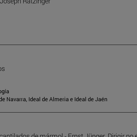
e Joseph Ratzinger
os
ogía
de Navarra, Ideal de Almeria e Ideal de Jaén
 acantilados de mármol - Ernst Jünger. Dirigir no