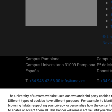
© Uni
Nava
Campus Pamplona
Campus 
Campus Universitario 31009 Pamplona
Pº de M
España
Donosti
T.
+34 948 42 56 00
info@unav.es
T.
+34 9
Campus Madrid (IESE)
Campus 
The University of Navarra website uses our own and third-party cookies 
Camino del Cerro Águila 3 28023
165 W 5
Different types of cookies have different purposes. For example, to identi
Madrid España
EE.UU
browsing habits respecting your privacy, or personalize how the content 
to enable or accept them all. This banner will remain active until you ch