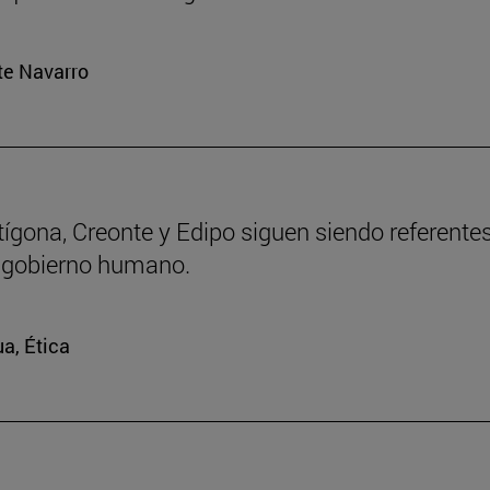
rte Navarro
ntígona, Creonte y Edipo siguen siendo referente
 gobierno humano.
ua, Ética