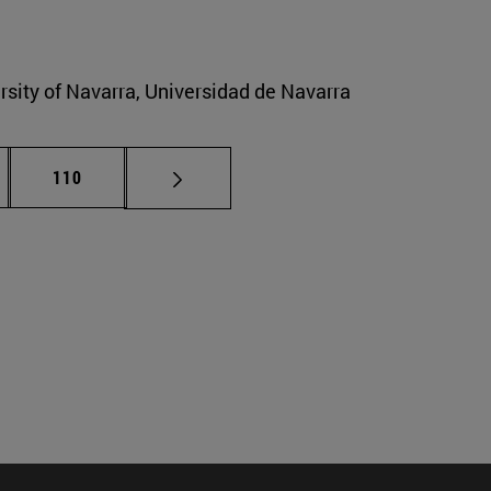
ersity of Navarra, Universidad de Navarra
nas intermedias Use TAB para desplazarse.
Página
110