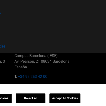
?
kies
Campus Barcelona (IESE)
, 3
Av. Pearson, 21 08034 Barcelona
España
T.
+34 93 253 42 00
Campus Sao Paulo (IESE)
5
Rua Martiniano de Carvalho, 573
01321001 Bela Vista Brasil
ookies
Reject All
Accept All Cookies