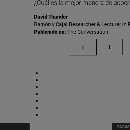
¿Cuál es la mejor manera de gober
David Thunder
Ramón y Cajal Researcher & Lecturer in Po
Publicado en:
The Conversation
Página
1
Acces