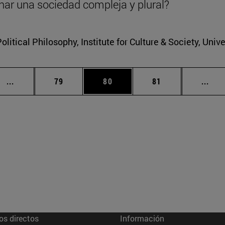
nar una sociedad compleja y plural?
litical Philosophy, Institute for Culture & Society, Univ
Páginas intermedias Use TAB para desplazarse.
Página
Página
Página
Pági
...
79
80
81
...
os directos
Información