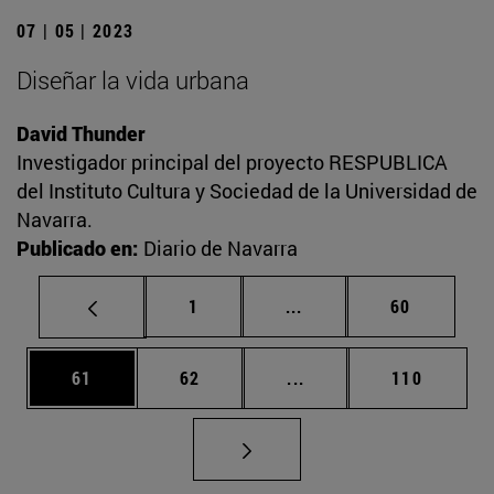
07 | 05 | 2023
Diseñar la vida urbana
David Thunder
Investigador principal del proyecto RESPUBLICA
del Instituto Cultura y Sociedad de la Universidad de
Navarra.
Publicado en:
Diario de Navarra
Página
Páginas intermedias Us
Página
1
...
60
Página
Página
Páginas intermedias U
Página
61
62
...
110