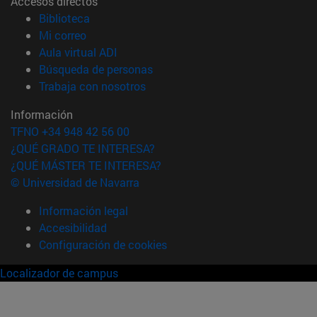
Accesos directos
(abre en nueva ventana)
Biblioteca
(abre en nueva ventana)
Mi correo
(abre en nueva ventana)
Aula virtual ADI
(abre en nueva ventana)
Búsqueda de personas
(abre en nueva ventana)
Trabaja con nosotros
Información
TFNO +34 948 42 56 00
¿QUÉ GRADO TE INTERESA?
¿QUÉ MÁSTER TE INTERESA?
© Universidad de Navarra
Información legal
Accesibilidad
Configuración de cookies
Localizador de campus