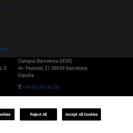
?
kies
Campus Barcelona (IESE)
, 3
Av. Pearson, 21 08034 Barcelona
España
T.
+34 93 253 42 00
Campus Sao Paulo (IESE)
5
Rua Martiniano de Carvalho, 573
01321001 Bela Vista Brasil
ookies
Reject All
Accept All Cookies
T.
+55 11 3177-8300