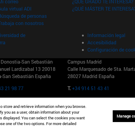
(abre en nueva ventana)
Mi correo
¿QUÉ GRADO TE INTERESA?
(abre en nueva ventana)
Aula virtual ADI
¿QUÉ MÁSTER TE INTERESA
(abre en nueva ventana)
Búsqueda de personas
(abre en nueva ventana)
Trabaja con nosotros
versidad de
Información legal
rra
Accesibilidad
Configuración de coo
Donostia-San Sebastián
Campus Madrid
anuel Lardizabal 13 20018
Calle Marquesado de Sta. Marta
a-San Sebastián España
28027 Madrid España
43 21 98 77
T.
+34 914 51 43 41
Nueva York (IESE)
Campus Munich (IESE)
to store and retrieve information when you browse.
7th St 10019-2201 Nueva York
Maria-Theresia-Straße 15 8167
fy you as a user, obtain information about your
Múnich Alemania
Manage c
is displayed. You can select the cookies you want
oose one of the two options. For more detailed
6 346 8850
T.
+49 89 24209790