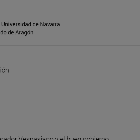
a Universidad de Navarra
aldo de Aragón
sión
erador Vespasiano y el buen gobierno