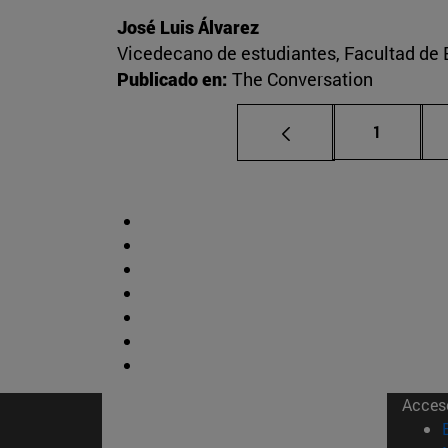
José Luis Álvarez
Vicedecano de estudiantes, Facultad d
Publicado en:
The Conversation
Página
1
Acces