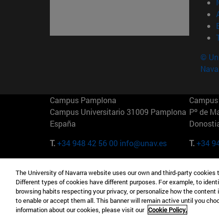
© Uni
Nava
Campus Pamplona
Campus 
Campus Universitario 31009 Pamplona
Pº de M
España
Donosti
T.
+34 948 42 56 00
info@unav.es
T.
+34 9
Campus Madrid (IESE)
Campus 
The University of Navarra website uses our own and third-party cookies 
Camino del Cerro Águila 3 28023
165 W 5
Different types of cookies have different purposes. For example, to identi
Madrid España
EE.UU
browsing habits respecting your privacy, or personalize how the content 
to enable or accept them all. This banner will remain active until you ch
T.
+34 912 11 30 00
T.
+1 64
information about our cookies, please visit our
Cookie Policy.