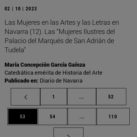
02 | 10 | 2023
Las Mujeres en las Artes y las Letras en
Navarra (12). Las “Mujeres Ilustres del
Palacio del Marqués de San Adrián de
Tudela"
María Concepción García Gaínza
Catedrática emérita de Historia del Arte
Publicado en:
Diario de Navarra
Página
Páginas intermedias Us
Página
1
...
52
Página
Página
Páginas intermedias U
Página
53
54
...
110