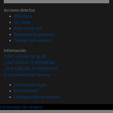
Accesos directos
(abre en nueva ventana)
Biblioteca
(abre en nueva ventana)
Mi correo
(abre en nueva ventana)
Aula virtual ADI
(abre en nueva ventana)
Búsqueda de personas
(abre en nueva ventana)
Trabaja con nosotros
Información
TFNO +34 948 42 56 00
¿QUÉ GRADO TE INTERESA?
¿QUÉ MÁSTER TE INTERESA?
© Universidad de Navarra
Información legal
Accesibilidad
Configuración de cookies
Localizador de campus