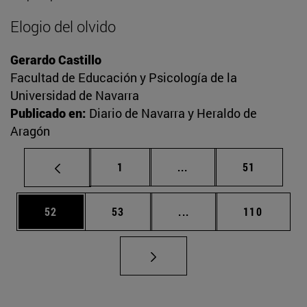
Elogio del olvido
Gerardo Castillo
Facultad de Educación y Psicología de la
Universidad de Navarra
Publicado en:
Diario de Navarra y Heraldo de
Aragón
Página
Páginas intermedias Us
Página
1
...
51
Página
Página
Páginas intermedias U
Página
52
53
...
110