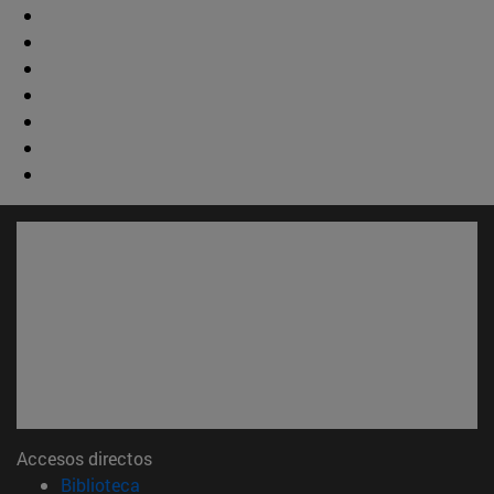
Accesos directos
(abre en nueva ventana)
Biblioteca