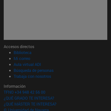
Accesos directos
(abre en nueva ventana)
Biblioteca
(abre en nueva ventana)
Mi correo
(abre en nueva ventana)
Aula virtual ADI
(abre en nueva ventana)
Búsqueda de personas
(abre en nueva ventana)
Trabaja con nosotros
Información
TFNO +34 948 42 56 00
¿QUÉ GRADO TE INTERESA?
¿QUÉ MÁSTER TE INTERESA?
© Universidad de Navarra