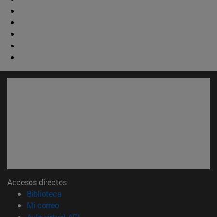
Accesos directos
(abre en nueva ventana)
Biblioteca
(abre en nueva ventana)
Mi correo
(abre en nueva ventana)
Aula virtual ADI