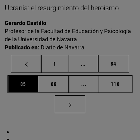
Ucrania: el resurgimiento del heroísmo
Gerardo Castillo
Profesor de la Facultad de Educación y Psicología
de la Universidad de Navarra
Publicado en:
Diario de Navarra
Página
Páginas intermedias Us
Página
1
...
84
Página
Página
Páginas intermedias U
Página
85
86
...
110