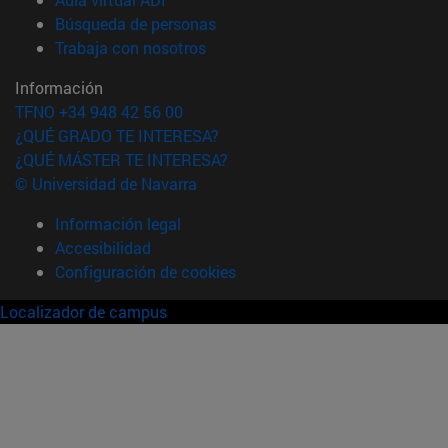
(abre en nueva ventana)
Búsqueda de personas
(abre en nueva ventana)
Trabaja con nosotros
Información
TFNO +34 948 42 56 00
¿QUÉ GRADO TE INTERESA?
¿QUÉ MÁSTER TE INTERESA?
© Universidad de Navarra
Información legal
Accesibilidad
Configuración de cookies
Localizador de campus