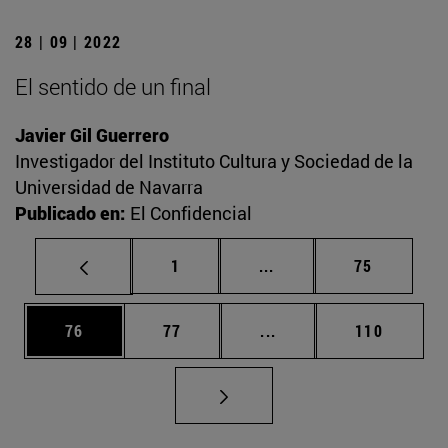
28 | 09 | 2022
El sentido de un final
Javier Gil Guerrero
Investigador del Instituto Cultura y Sociedad de la
Universidad de Navarra
Publicado en:
El Confidencial
Página
Páginas intermedias Us
Página
1
...
75
Página
Página
Páginas intermedias U
Página
76
77
...
110