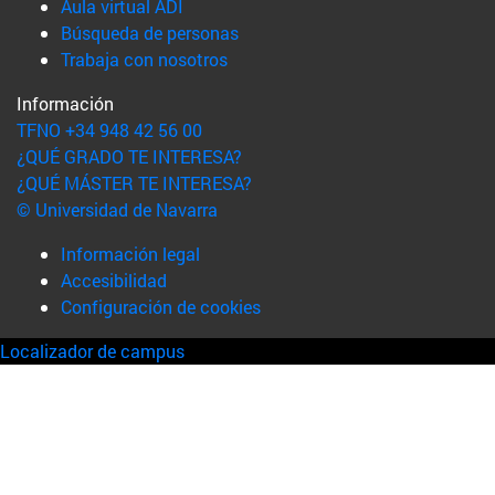
(abre en nueva ventana)
Aula virtual ADI
(abre en nueva ventana)
Búsqueda de personas
(abre en nueva ventana)
Trabaja con nosotros
Información
TFNO +34 948 42 56 00
¿QUÉ GRADO TE INTERESA?
¿QUÉ MÁSTER TE INTERESA?
© Universidad de Navarra
Información legal
Accesibilidad
Configuración de cookies
Localizador de campus