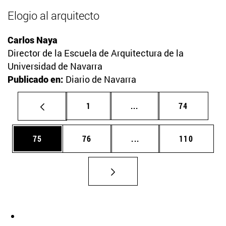
Elogio al arquitecto
Carlos Naya
Director de la Escuela de Arquitectura de la
Universidad de Navarra
Publicado en:
Diario de Navarra
Página
Páginas intermedias Us
Página
1
...
74
Página
Página
Páginas intermedias U
Página
75
76
...
110