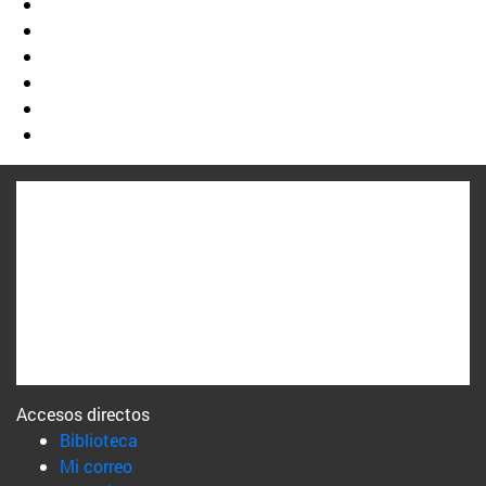
Accesos directos
(abre en nueva ventana)
Biblioteca
(abre en nueva ventana)
Mi correo