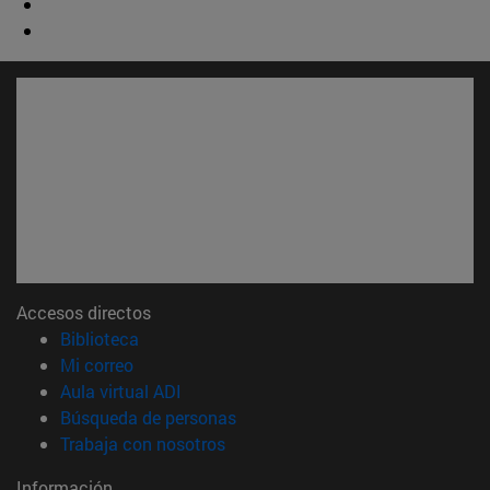
Accesos directos
(abre en nueva ventana)
Biblioteca
(abre en nueva ventana)
Mi correo
(abre en nueva ventana)
Aula virtual ADI
(abre en nueva ventana)
Búsqueda de personas
(abre en nueva ventana)
Trabaja con nosotros
Información