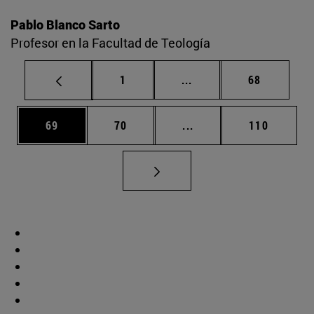
Pablo Blanco Sarto
Profesor en la Facultad de Teología
Página
Páginas intermedias Us
Página
1
...
68
Página
Página
Páginas intermedias U
Página
69
70
...
110