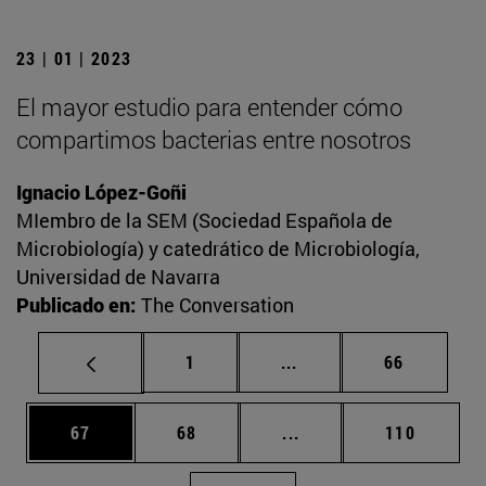
23 | 01 | 2023
El mayor estudio para entender cómo
compartimos bacterias entre nosotros
Ignacio López-Goñi
MIembro de la SEM (Sociedad Española de
Microbiología) y catedrático de Microbiología,
Universidad de Navarra
Publicado en:
The Conversation
Página
Páginas intermedias Us
Página
1
...
66
Página
Página
Páginas intermedias U
Página
67
68
...
110