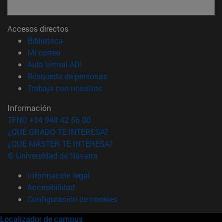
Accesos directos
(abre en nueva ventana)
Biblioteca
(abre en nueva ventana)
Mi correo
(abre en nueva ventana)
Aula virtual ADI
(abre en nueva ventana)
Búsqueda de personas
(abre en nueva ventana)
Trabaja con nosotros
Información
TFNO +34 948 42 56 00
¿QUÉ GRADO TE INTERESA?
¿QUÉ MÁSTER TE INTERESA?
© Universidad de Navarra
Información legal
Accesibilidad
Configuración de cookies
Localizador de campus