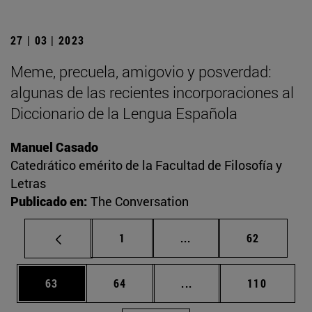
27 | 03 | 2023
Meme, precuela, amigovio y posverdad:
algunas de las recientes incorporaciones al
Diccionario de la Lengua Española
Manuel Casado
Catedrático emérito de la Facultad de Filosofía y
Letras
Publicado en:
The Conversation
Página
Páginas intermedias Us
Página
1
...
62
Página
Página
Páginas intermedias U
Página
63
64
...
110