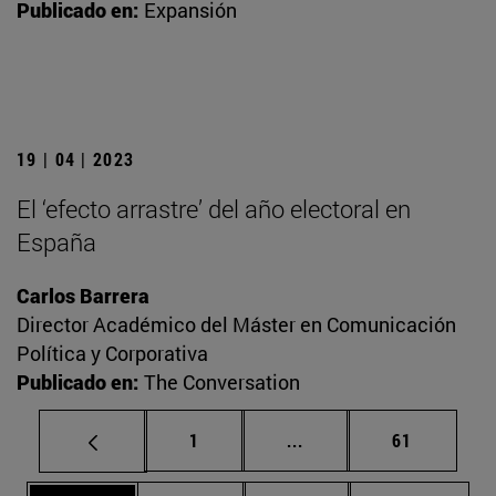
Publicado en:
Expansión
19 | 04 | 2023
El ‘efecto arrastre’ del año electoral en
España
Carlos Barrera
Director Académico del Máster en Comunicación
Política y Corporativa
Publicado en:
The Conversation
Página
Páginas intermedias Us
Página
1
...
61