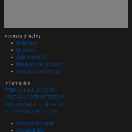
Accesos directos
(abre en nueva ventana)
Biblioteca
(abre en nueva ventana)
Mi correo
(abre en nueva ventana)
Aula virtual ADI
(abre en nueva ventana)
Búsqueda de personas
(abre en nueva ventana)
Trabaja con nosotros
Información
TFNO +34 948 42 56 00
¿QUÉ GRADO TE INTERESA?
¿QUÉ MÁSTER TE INTERESA?
© Universidad de Navarra
Información legal
Accesibilidad