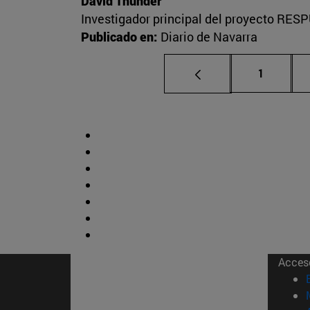
David Thunder
Investigador principal del proyecto RESP
Publicado en:
Diario de Navarra
Página
1
Acces