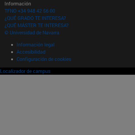
Información
TFNO +34 948 42 56 00
¿QUÉ GRADO TE INTERESA?
¿QUÉ MÁSTER TE INTERESA?
© Universidad de Navarra
Información legal
Accesibilidad
Configuración de cookies
Localizador de campus