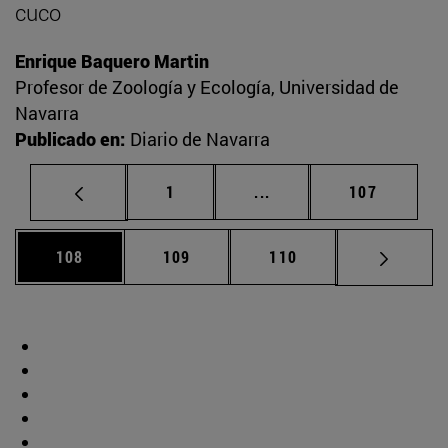
cuco
Enrique Baquero Martin
Profesor de Zoología y Ecología, Universidad de
Navarra
Publicado en:
Diario de Navarra
Página
Páginas intermedias Us
Página
1
...
107
Página
Página
Página
108
109
110