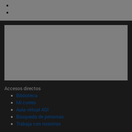
Accesos directos
(abre en nueva ventana)
Biblioteca
(abre en nueva ventana)
Mi correo
(abre en nueva ventana)
Aula virtual ADI
(abre en nueva ventana)
Búsqueda de personas
(abre en nueva ventana)
Trabaja con nosotros