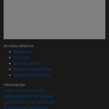
Accesos directos
(abre en nueva ventana)
Biblioteca
(abre en nueva ventana)
Mi correo
(abre en nueva ventana)
Aula virtual ADI
(abre en nueva ventana)
Búsqueda de personas
(abre en nueva ventana)
Trabaja con nosotros
Información
TFNO +34 948 42 56 00
¿QUÉ GRADO TE INTERESA?
¿QUÉ MÁSTER TE INTERESA?
© Universidad de Navarra