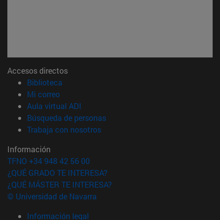
Accesos directos
(abre en nueva ventana)
Biblioteca
(abre en nueva ventana)
Mi correo
(abre en nueva ventana)
Aula virtual ADI
(abre en nueva ventana)
Búsqueda de personas
(abre en nueva ventana)
Trabaja con nosotros
Información
TFNO +34 948 42 56 00
¿QUÉ GRADO TE INTERESA?
¿QUÉ MÁSTER TE INTERESA?
© Universidad de Navarra
Información legal