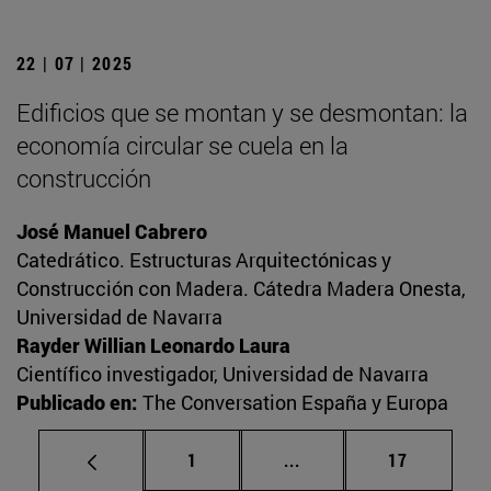
22 | 07 | 2025
Edificios que se montan y se desmontan: la
economía circular se cuela en la
construcción
José Manuel Cabrero
Catedrático. Estructuras Arquitectónicas y
Construcción con Madera. Cátedra Madera Onesta,
Universidad de Navarra
Rayder Willian Leonardo Laura
Científico investigador, Universidad de Navarra
Publicado en:
The Conversation España y Europa
Página
Páginas intermedias Us
Página
1
...
17