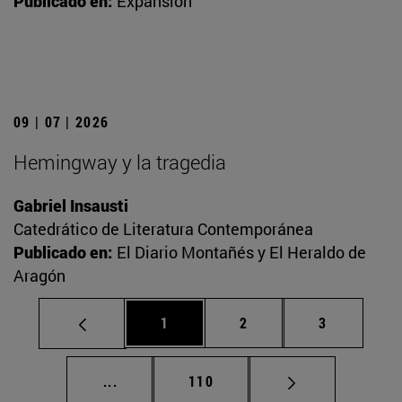
Publicado en:
Expansión
09 | 07 | 2026
Hemingway y la tragedia
Gabriel Insausti
Catedrático de Literatura Contemporánea
Publicado en:
El Diario Montañés y El Heraldo de
Aragón
Página
Página
Página
1
2
3
Páginas intermedias Use TAB para desplaz
Página
...
110