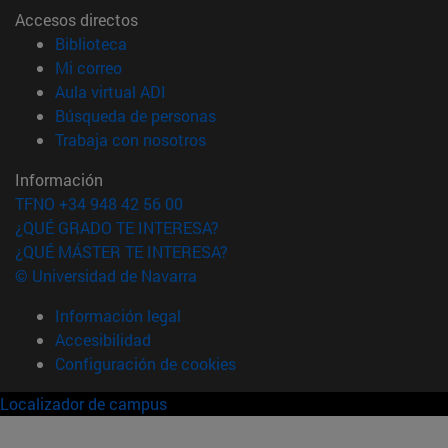
Accesos directos
(abre en nueva ventana)
Biblioteca
(abre en nueva ventana)
Mi correo
(abre en nueva ventana)
Aula virtual ADI
(abre en nueva ventana)
Búsqueda de personas
(abre en nueva ventana)
Trabaja con nosotros
Información
TFNO +34 948 42 56 00
¿QUÉ GRADO TE INTERESA?
¿QUÉ MÁSTER TE INTERESA?
© Universidad de Navarra
Información legal
Accesibilidad
Configuración de cookies
Localizador de campus