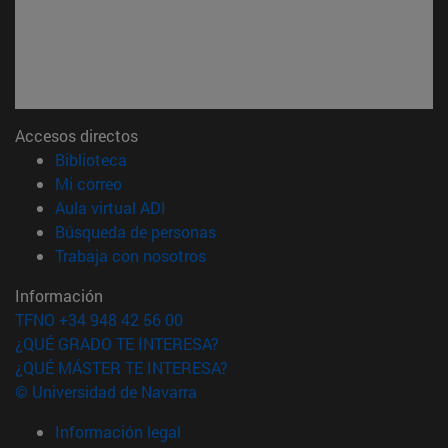
Accesos directos
(abre en nueva ventana)
Biblioteca
(abre en nueva ventana)
Mi correo
(abre en nueva ventana)
Aula virtual ADI
(abre en nueva ventana)
Búsqueda de personas
(abre en nueva ventana)
Trabaja con nosotros
Información
TFNO +34 948 42 56 00
¿QUÉ GRADO TE INTERESA?
¿QUÉ MÁSTER TE INTERESA?
© Universidad de Navarra
Información legal