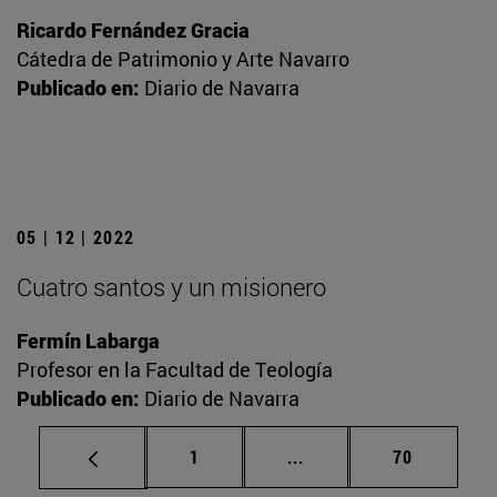
Ricardo Fernández Gracia
Cátedra de Patrimonio y Arte Navarro
Publicado en:
Diario de Navarra
05 | 12 | 2022
Cuatro santos y un misionero
Fermín Labarga
Profesor en la Facultad de Teología
Publicado en:
Diario de Navarra
Página
Páginas intermedias Us
Página
1
...
70