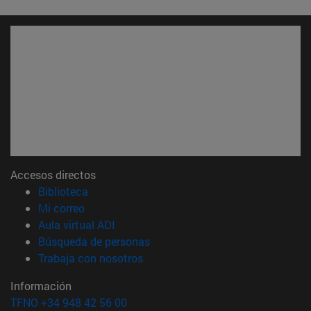
Accesos directos
(abre en nueva ventana)
Biblioteca
(abre en nueva ventana)
Mi correo
(abre en nueva ventana)
Aula virtual ADI
(abre en nueva ventana)
Búsqueda de personas
(abre en nueva ventana)
Trabaja con nosotros
Información
TFNO +34 948 42 56 00