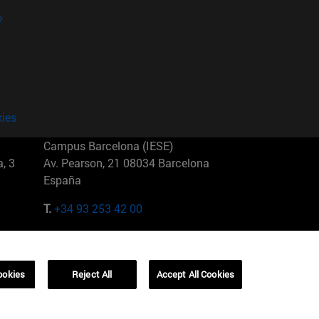
?
kies
Campus Barcelona (IESE)
, 3
Av. Pearson, 21 08034 Barcelona
España
T.
+34 93 253 42 00
Campus Sao Paulo (IESE)
5
Rua Martiniano de Carvalho, 573
01321001 Bela Vista Brasil
ookies
Reject All
Accept All Cookies
T.
+55 11 3177-8300