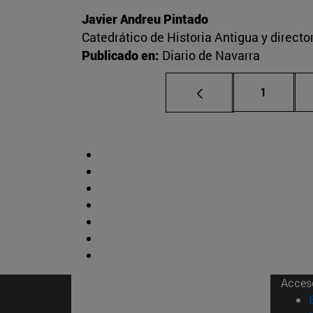
Javier Andreu Pintado
Catedrático de Historia Antigua y direct
Publicado en:
Diario de Navarra
Página
1
Acces