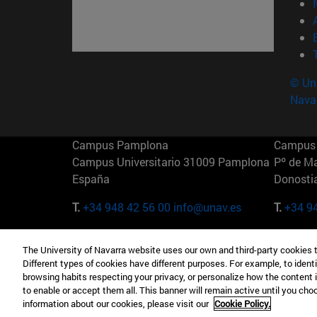
© Uni
Nava
Campus Pamplona
Campus 
Campus Universitario 31009 Pamplona
Pº de M
España
Donosti
T.
+34 948 42 56 00
info@unav.es
T.
+34 9
Campus Madrid (IESE)
Campus 
The University of Navarra website uses our own and third-party cookies 
Camino del Cerro Águila 3 28023
165 W 5
Different types of cookies have different purposes. For example, to identi
Madrid España
EE.UU
browsing habits respecting your privacy, or personalize how the content 
to enable or accept them all. This banner will remain active until you ch
T.
+34 912 11 30 00
T.
+1 64
information about our cookies, please visit our
Cookie Policy.