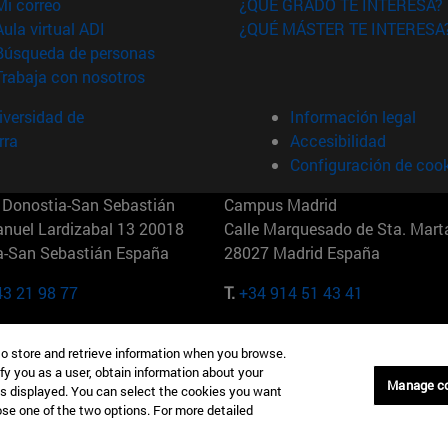
(abre en nueva ventana)
Mi correo
¿QUÉ GRADO TE INTERESA?
(abre en nueva ventana)
Aula virtual ADI
¿QUÉ MÁSTER TE INTERESA
(abre en nueva ventana)
Búsqueda de personas
(abre en nueva ventana)
Trabaja con nosotros
versidad de
Información legal
rra
Accesibilidad
Configuración de coo
Donostia-San Sebastián
Campus Madrid
anuel Lardizabal 13 20018
Calle Marquesado de Sta. Marta
a-San Sebastián España
28027 Madrid España
43 21 98 77
T.
+34 914 51 43 41
Nueva York (IESE)
Campus Munich (IESE)
to store and retrieve information when you browse.
7th St 10019-2201 Nueva York
Maria-Theresia-Straße 15 8167
fy you as a user, obtain information about your
Múnich Alemania
Manage c
is displayed. You can select the cookies you want
oose one of the two options. For more detailed
6 346 8850
T.
+49 89 24209790