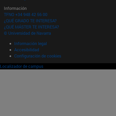
Información
TFNO +34 948 42 56 00
¿QUÉ GRADO TE INTERESA?
¿QUÉ MÁSTER TE INTERESA?
© Universidad de Navarra
Información legal
Accesibilidad
Configuración de cookies
Localizador de campus