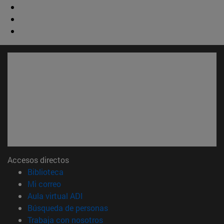
Accesos directos
(abre en nueva ventana)
Biblioteca
(abre en nueva ventana)
Mi correo
(abre en nueva ventana)
Aula virtual ADI
(abre en nueva ventana)
Búsqueda de personas
(abre en nueva ventana)
Trabaja con nosotros