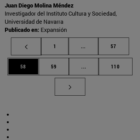
Juan Diego Molina Méndez
Investigador del Instituto Cultura y Sociedad,
Universidad de Navarra
Publicado en:
Expansión
Página
Páginas intermedias Us
Página
1
...
57
Página
Página
Páginas intermedias U
Página
58
59
...
110