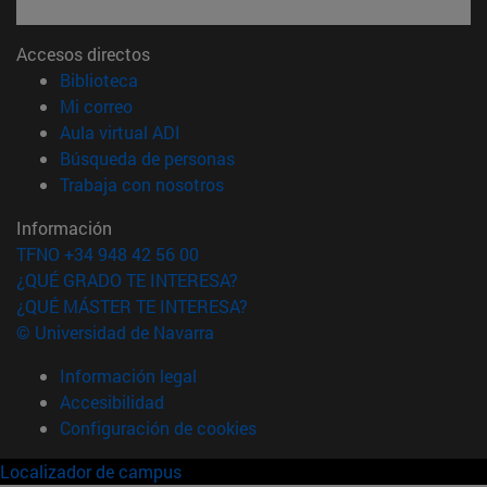
Accesos directos
(abre en nueva ventana)
Biblioteca
(abre en nueva ventana)
Mi correo
(abre en nueva ventana)
Aula virtual ADI
(abre en nueva ventana)
Búsqueda de personas
(abre en nueva ventana)
Trabaja con nosotros
Información
TFNO +34 948 42 56 00
¿QUÉ GRADO TE INTERESA?
¿QUÉ MÁSTER TE INTERESA?
© Universidad de Navarra
Información legal
Accesibilidad
Configuración de cookies
Localizador de campus