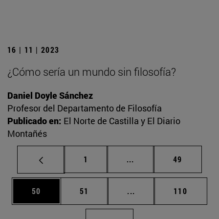
16 | 11 | 2023
¿Cómo sería un mundo sin filosofía?
Daniel Doyle Sánchez
Profesor del Departamento de Filosofía
Publicado en:
El Norte de Castilla y El Diario
Montañés
Página
Páginas intermedias Us
Página
1
...
49
Página
Página
Páginas intermedias U
Página
50
51
...
110