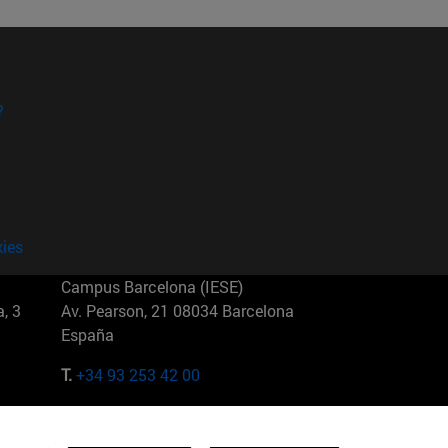
?
kies
Campus Barcelona (IESE)
, 3
Av. Pearson, 21 08034 Barcelona
España
T.
+34 93 253 42 00
Campus Sao Paulo (IESE)
5
Rua Martiniano de Carvalho, 573