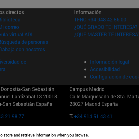
os directos
Información
(abre en nueva ventana)
Biblioteca
TFNO +34 948 42 56 00
(abre en nueva ventana)
Mi correo
¿QUÉ GRADO TE INTERESA?
(abre en nueva ventana)
Aula virtual ADI
¿QUÉ MÁSTER TE INTERESA
(abre en nueva ventana)
Búsqueda de personas
(abre en nueva ventana)
Trabaja con nosotros
versidad de
Información legal
rra
Accesibilidad
Configuración de coo
Donostia-San Sebastián
Campus Madrid
anuel Lardizabal 13 20018
Calle Marquesado de Sta. Marta
a-San Sebastián España
28027 Madrid España
43 21 98 77
T.
+34 914 51 43 41
Nueva York (IESE)
Campus Munich (IESE)
to store and retrieve information when you browse.
7th St 10019-2201 Nueva York
Maria-Theresia-Straße 15 8167