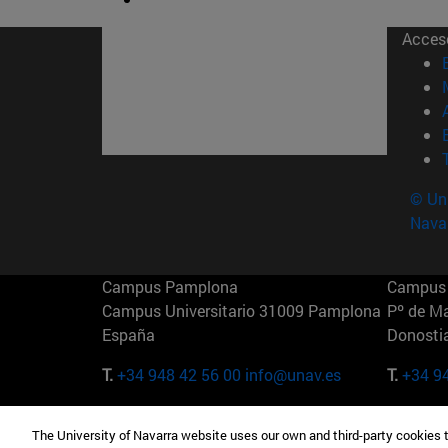
Acces
© Uni
Nava
Campus Pamplona
Campus 
Campus Universitario 31009 Pamplona
Pº de M
España
Donosti
T.
+34 948 42 56 00
info@unav.es
T.
+34 9
Campus Madrid (IESE)
Campus 
The University of Navarra website uses our own and third-party cookies 
Camino del Cerro Águila 3 28023
165 W 5