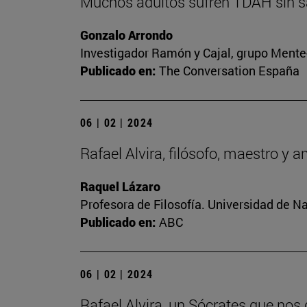
Muchos adultos sufren TDAH sin sa
Gonzalo Arrondo
Investigador Ramón y Cajal, grupo Mente-
Publicado en:
The Conversation España
06 | 02 | 2024
Rafael Alvira, filósofo, maestro y 
Raquel Lázaro
Profesora de Filosofía. Universidad de N
Publicado en:
ABC
06 | 02 | 2024
Rafael Alvira, un Sócrates que nos 