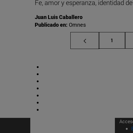
Fe, amor y esperanza, identidad del 
Juan Luis Caballero
Publicado en:
Omnes
Página
1
Acces