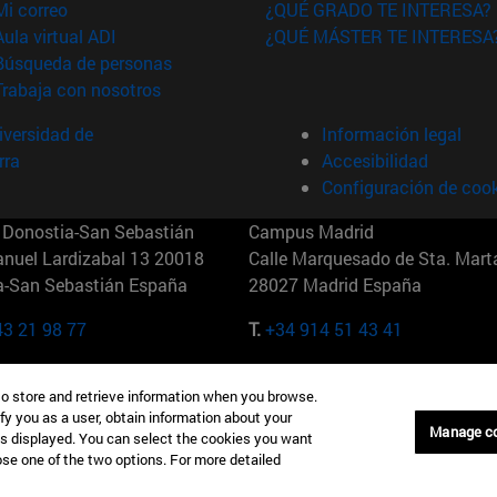
(abre en nueva ventana)
Mi correo
¿QUÉ GRADO TE INTERESA?
(abre en nueva ventana)
Aula virtual ADI
¿QUÉ MÁSTER TE INTERESA
(abre en nueva ventana)
Búsqueda de personas
(abre en nueva ventana)
Trabaja con nosotros
versidad de
Información legal
rra
Accesibilidad
Configuración de coo
Donostia-San Sebastián
Campus Madrid
anuel Lardizabal 13 20018
Calle Marquesado de Sta. Marta
a-San Sebastián España
28027 Madrid España
43 21 98 77
T.
+34 914 51 43 41
Nueva York (IESE)
Campus Munich (IESE)
to store and retrieve information when you browse.
7th St 10019-2201 Nueva York
Maria-Theresia-Straße 15 8167
fy you as a user, obtain information about your
Múnich Alemania
Manage c
is displayed. You can select the cookies you want
oose one of the two options. For more detailed
6 346 8850
T.
+49 89 24209790