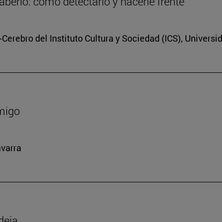
berlo: cómo detectarlo y hacerle frente
Cerebro del Instituto Cultura y Sociedad (ICS), Universi
amigo
avarra
deja