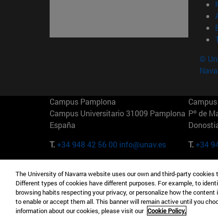
© Uni
Nava
Campus Pamplona
Campus 
Campus Universitario 31009 Pamplona
Pº de M
España
Donosti
T.
+34 948 42 56 00
info@unav.es
T.
+34 9
Campus Madrid (IESE)
Campus 
The University of Navarra website uses our own and third-party cookies 
Camino del Cerro Águila 3 28023
165 W 5
Different types of cookies have different purposes. For example, to identi
Madrid España
EE.UU
browsing habits respecting your privacy, or personalize how the content 
to enable or accept them all. This banner will remain active until you ch
T.
+34 912 11 30 00
T.
+1 64
information about our cookies, please visit our
Cookie Policy.