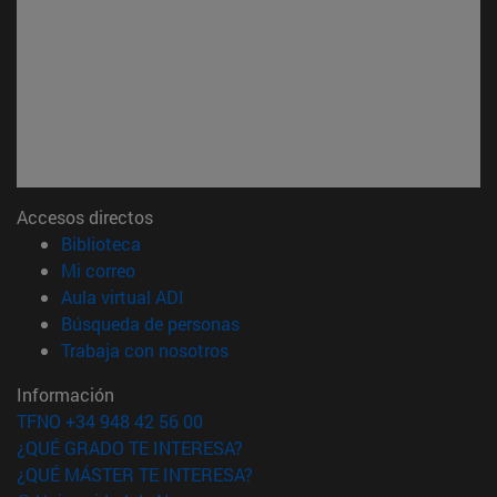
Accesos directos
(abre en nueva ventana)
Biblioteca
(abre en nueva ventana)
Mi correo
(abre en nueva ventana)
Aula virtual ADI
(abre en nueva ventana)
Búsqueda de personas
(abre en nueva ventana)
Trabaja con nosotros
Información
TFNO +34 948 42 56 00
¿QUÉ GRADO TE INTERESA?
¿QUÉ MÁSTER TE INTERESA?