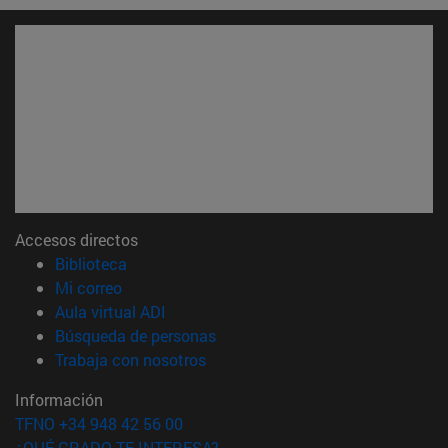
Accesos directos
(abre en nueva ventana)
Biblioteca
(abre en nueva ventana)
Mi correo
(abre en nueva ventana)
Aula virtual ADI
(abre en nueva ventana)
Búsqueda de personas
(abre en nueva ventana)
Trabaja con nosotros
Información
TFNO +34 948 42 56 00
¿QUÉ GRADO TE INTERESA?