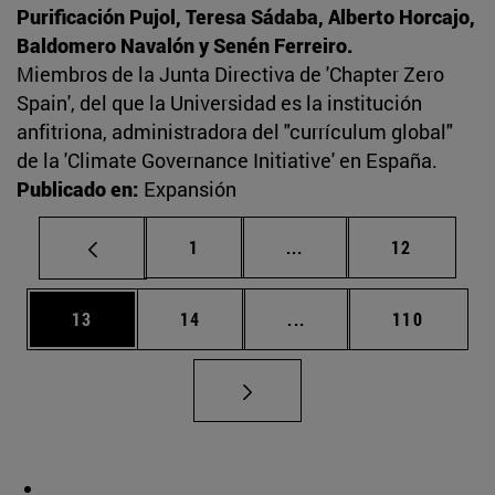
Purificación Pujol, Teresa Sádaba, Alberto Horcajo,
Baldomero Navalón y Senén Ferreiro.
Miembros de la Junta Directiva de 'Chapter Zero
Spain', del que la Universidad es la institución
anfitriona, administradora del "currículum global"
de la 'Climate Governance Initiative' en España.
Publicado en:
Expansión
Página
Páginas intermedias Us
Página
1
...
12
Página
Página
Páginas intermedias U
Página
13
14
...
110