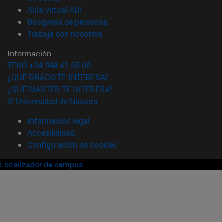
(abre en nueva ventana)
Aula virtual ADI
(abre en nueva ventana)
Búsqueda de personas
(abre en nueva ventana)
Trabaja con nosotros
Información
TFNO +34 948 42 56 00
¿QUÉ GRADO TE INTERESA?
¿QUÉ MÁSTER TE INTERESA?
© Universidad de Navarra
Información legal
Accesibilidad
Configuración de cookies
Localizador de campus