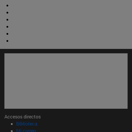
Accesos directos
(abre en nueva ventana)
Biblioteca
(abre en nueva ventana)
Mi correo