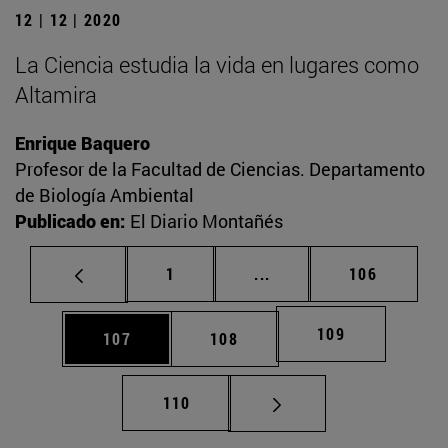
12 | 12 | 2020
La Ciencia estudia la vida en lugares como
Altamira
Enrique Baquero
Profesor de la Facultad de Ciencias. Departamento
de Biología Ambiental
Publicado en:
El Diario Montañés
Página
Páginas intermedias Us
Página
1
...
106
Página
109
Página
Página
107
108
Página
110