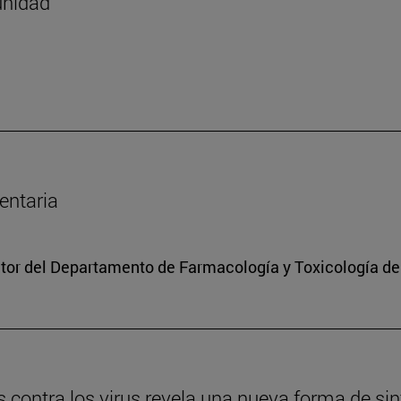
unidad
entaria
ctor del Departamento de Farmacología y Toxicología de
s contra los virus revela una nueva forma de si