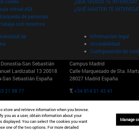
(abre en nueva ventana)
Mi correo
¿QUÉ GRADO TE INTERESA?
(abre en nueva ventana)
Aula virtual ADI
¿QUÉ MÁSTER TE INTERESA
(abre en nueva ventana)
Búsqueda de personas
(abre en nueva ventana)
Trabaja con nosotros
versidad de
Información legal
rra
Accesibilidad
Configuración de coo
Donostia-San Sebastián
Campus Madrid
anuel Lardizabal 13 20018
Calle Marquesado de Sta. Marta
a-San Sebastián España
28027 Madrid España
43 21 98 77
T.
+34 914 51 43 41
Nueva York (IESE)
Campus Munich (IESE)
to store and retrieve information when you browse.
7th St 10019-2201 Nueva York
Maria-Theresia-Straße 15 8167
fy you as a user, obtain information about your
Múnich Alemania
Manage c
is displayed. You can select the cookies you want
oose one of the two options. For more detailed
6 346 8850
T.
+49 89 24209790