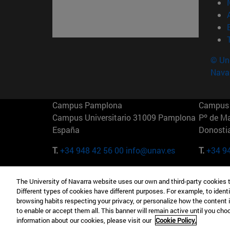
© Uni
Nava
Campus Pamplona
Campus 
Campus Universitario 31009 Pamplona
Pº de M
España
Donosti
T.
+34 948 42 56 00
info@unav.es
T.
+34 9
Campus Madrid (IESE)
Campus 
The University of Navarra website uses our own and third-party cookies 
Camino del Cerro Águila 3 28023
165 W 5
Different types of cookies have different purposes. For example, to identi
Madrid España
EE.UU
browsing habits respecting your privacy, or personalize how the content 
to enable or accept them all. This banner will remain active until you ch
T.
+34 912 11 30 00
T.
+1 64
information about our cookies, please visit our
Cookie Policy.