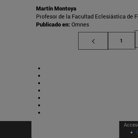
Martín Montoya
Profesor de la Facultad Eclesiástica de F
Publicado en:
Omnes
Página
1
Acces