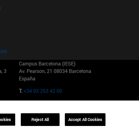
?
kies
Campus Barcelona (IESE)
, 3
Av. Pearson, 21 08034 Barcelona
España
T.
+34 93 253 42 00
Campus Sao Paulo (IESE)
5
Rua Martiniano de Carvalho, 573
01321001 Bela Vista Brasil
ookies
Reject All
Accept All Cookies
T.
+55 11 3177-8300